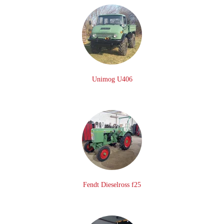
Unimog U406
Fendt Dieselross f25