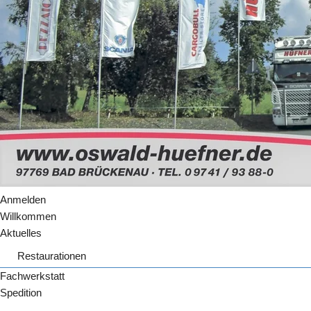
Anmelden
Willkommen
Aktuelles
Restaurationen
Fahrzeugrestaurationen
Fachwerkstatt
Unimog
Spedition
Traktor