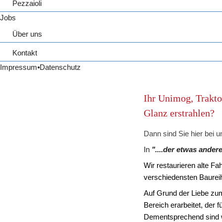
Pezzaioli
Raupe
Pezzaioli Fahrzeuge
Jobs
LKW
Fahrzeugübersicht
Über uns
Chronik
Kontakt
Unser Team
Anfahrt
Impressum
⦁
Datenschutz
Kontaktformular
Ihr Unimog, Traktor
Glanz erstrahlen?
Dann sind Sie hier bei u
In 
"....der etwas ander
Wir restaurieren alte F
verschiedensten Baureihe
Auf Grund der Liebe zum
Bereich erarbeitet, der fü
Dementsprechend sind w